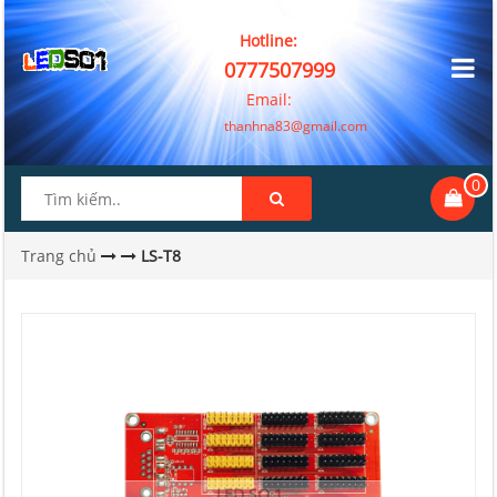
Hotline:
0777507999
Email:
thanhna83@gmail.com
0
Trang chủ
LS-T8
LED SO 1