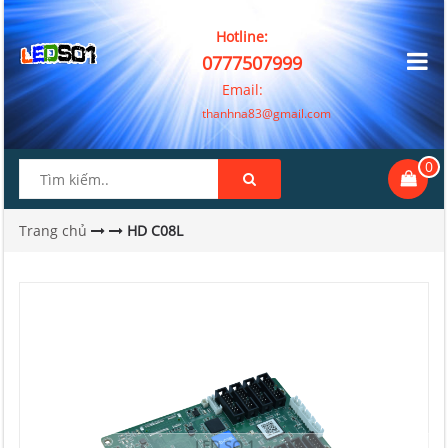
Hotline:
0777507999
Email:
thanhna83@gmail.com
0
Trang chủ
HD C08L
LED SO 1