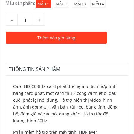
Mẫu sản phẩm:
MẪU 1
MẪU 2
MẪU 3
MẪU 4
-
+
Thêm vào giỏ hàng
THÔNG TIN SẢN PHẨM
Card HD-C08L là card phát thế hệ mới tích hợp tính
năng card phát, một card thu 8 cổng và thiết bị đầu
cuối phát lại nội dung. Hỗ trợ hiển thị video, hình
ảnh, ảnh động GIF, văn bản, tài liệu, bảng tính, đồng
hồ, đếm giờ và các nội dung khác. Hỗ trợ tốc độ
khung hình 60Hz.
Phần mềm hỗ trợ trên máy tính: HDPlayer