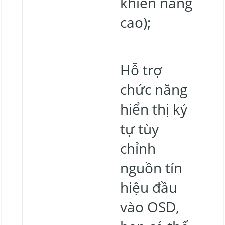
khiển nâng
cao);
Hỗ trợ
chức năng
hiển thị ký
tự tùy
chỉnh
nguồn tín
hiệu đầu
vào OSD,