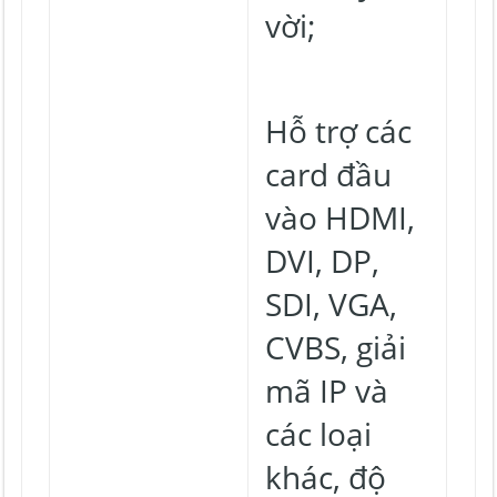
vời;
Hỗ trợ các
card đầu
vào HDMI,
DVI, DP,
SDI, VGA,
CVBS, giải
mã IP và
các loại
khác, độ