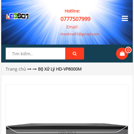
Hotline:
0777507999
Email:
thanhna83@gmail.com
0
Trang chủ
Bộ Xử Lý HD-VP8000M
LED SO 1