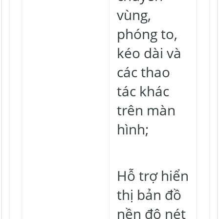
vùng,
phóng to,
kéo dài và
các thao
tác khác
trên màn
hình;
Hỗ trợ hiển
thị bản đồ
nền độ nét