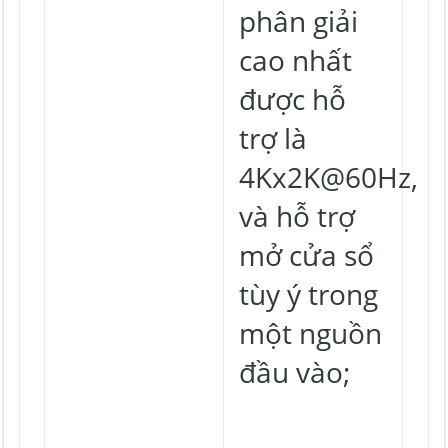
phân giải
cao nhất
được hỗ
trợ là
4Kx2K@60Hz,
và hỗ trợ
mở cửa sổ
tùy ý trong
một nguồn
đầu vào;