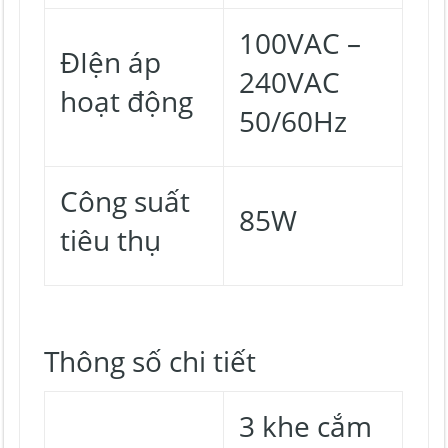
100VAC –
ĐIện áp
240VAC
hoạt động
50/60Hz
Công suất
85W
tiêu thụ
Thông số chi tiết
3 khe cắm