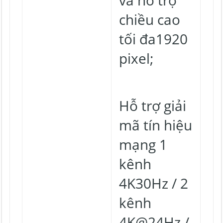
và hỗ trợ
chiều cao
tối đa1920
pixel;
Hỗ trợ giải
mã tín hiệu
mạng 1
kênh
4K30Hz / 2
kênh
4K@24Hz /