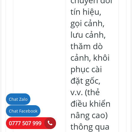
chuyển đổi
tín hiệu,
gọi cảnh,
lưu cảnh,
thăm dò
cảnh, khôi
phục cài
đặt gốc,
v.v. (thẻ
Chat Zalo
điều khiển
Chat Facebook
nâng cao)
0777 507 999
thông qua