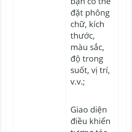
bạn có thể
đặt phông
chữ, kích
thước,
màu sắc,
độ trong
suốt, vị trí,
v.v.;
Giao diện
điều khiển