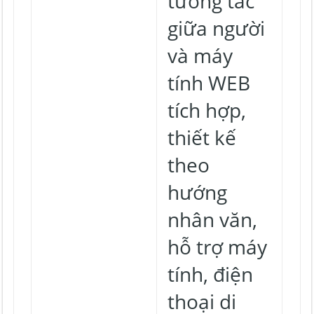
tương tác
giữa người
và máy
tính WEB
tích hợp,
thiết kế
theo
hướng
nhân văn,
hỗ trợ máy
tính, điện
thoại di